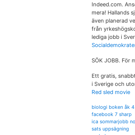
Indeed.com. Ansö
mera! Hallands s
även planerad v
från yrkeshögskol
lediga jobb i Sver
Socialdemokrate
SÖK JOBB. För m
Ett gratis, snabb
i Sverige och ut
Red sled movie
biologi boken åk 4
facebook 7 sharp
ica sommarjobb no
sats uppsägning