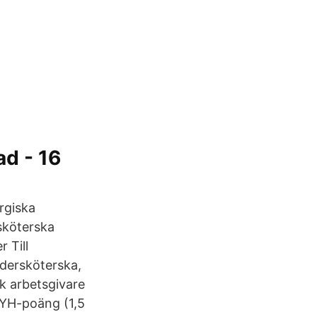
ad - 16
urgiska
sköterska
 Till
ndersköterska,
ik arbetsgivare
 YH-poäng (1,5