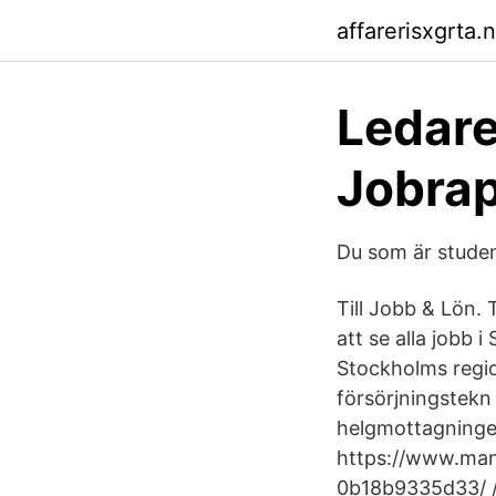
affarerisxgrta.n
Ledare
Jobra
Du som är stude
Till Jobb & Lön. 
att se alla jobb
Stockholms regio
försörjningstekn
helgmottagningen
https://www.man
0b18b9335d33/ /s