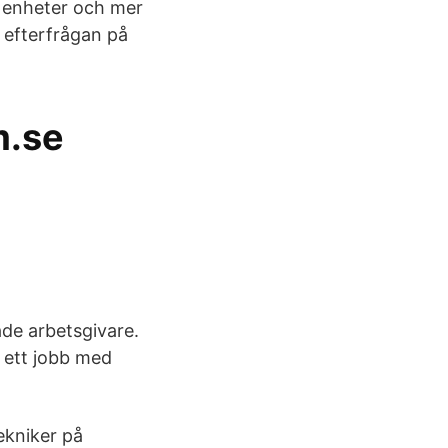
a enheter och mer
 efterfrågan på
m.se
ade arbetsgivare.
a ett jobb med
ekniker på