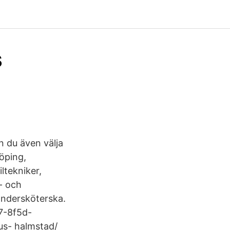
s
n du även välja
öping,
ltekniker,
- och
Undersköterska.
7-8f5d-
us- halmstad/