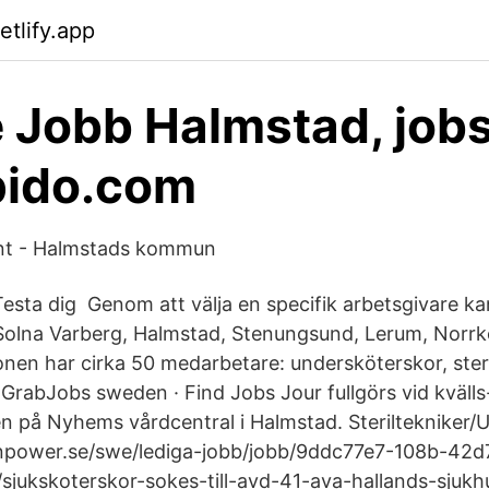
etlify.app
 Jobb Halmstad, job
pido.com
nt - Halmstads kommun
Testa dig Genom att välja en specifik arbetsgivare ka
 i Solna Varberg, Halmstad, Stenungsund, Lerum, Norrk
nen har cirka 50 medarbetare: undersköterskor, steri
 GrabJobs sweden · Find Jobs Jour fullgörs vid kvälls
 på Nyhems vårdcentral i Halmstad. Steriltekniker/
power.se/swe/lediga-jobb/jobb/9ddc77e7-108b-42d
jukskoterskor-sokes-till-avd-41-ava-hallands-sjukh