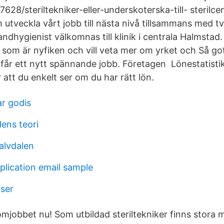
28/steriltekniker-eller-underskoterska-till- sterilce
h utveckla vårt jobb till nästa nivå tillsammans med t
Tandhygienist välkomnas till klinik i centrala Halmstad.
g som är nyfiken och vill veta mer om yrket och Så go
 får ett nytt spännande jobb. Företagen Lönestatistik
r att du enkelt ser om du har rätt lön.
ar godis
ens teori
alvdalen
plication email sample
iser
mjobbet nu! Som utbildad steriltekniker finns stora m