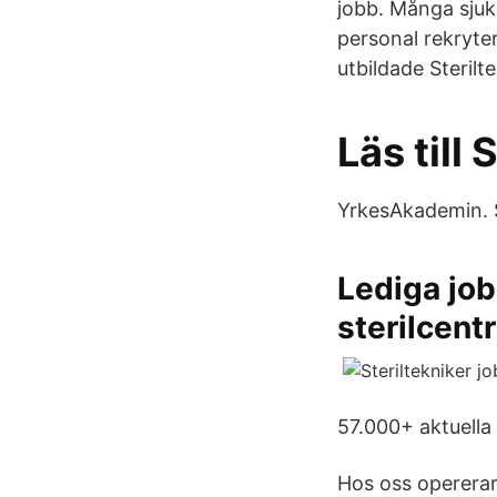
jobb. Många sjuk
personal rekryte
utbildade Sterilt
Läs till
YrkesAkademin. S
Lediga job
sterilcentr
57.000+ aktuella
Hos oss opererar 