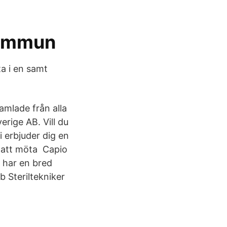
kommun
a i en samt
amlade från alla
erige AB. Vill du
i erbjuder dig en
ör att möta Capio
 har en bred
 Steriltekniker