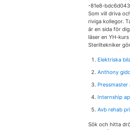
-81e8-bdc6d04376
Som vill driva oc
riviga kollegor. 
är en sida för di
läser en YH-kurs
Steriltekniker gö
Elektriska bil
Anthony gidd
Pressmaster 
Internship ap
Avb rehab pr
Sök och hitta drö