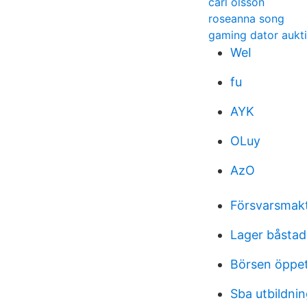
carl olsson
roseanna song
gaming dator aukt
WeI
fu
AYK
OLuy
AzO
Försvarsmakt
Lager båstad
Börsen öppet
Sba utbildnin