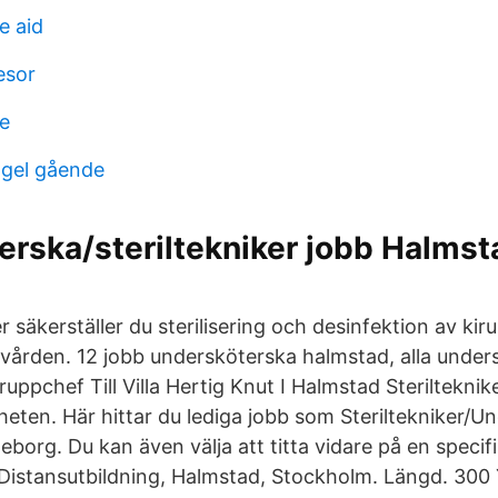
e aid
esor
e
ngel gående
rska/steriltekniker jobb Halmst
r säkerställer du sterilisering och desinfektion av kir
vården. 12 jobb undersköterska halmstad, alla under
uppchef Till Villa Hertig Knut I Halmstad Steriltekniker
heten. Här hittar du lediga jobb som Steriltekniker/U
öteborg. Du kan även välja att titta vidare på en specif
 Distansutbildning, Halmstad, Stockholm. Längd. 300