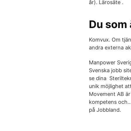
år). Lärosäte .
Du som 
Komvux. Om tjäns
andra externa akt
Manpower Sverige
Svenska jobb site
se dina Steriltek
unik möjlighet at
Movement AB är 
kompetens och… –
på Jobbland.