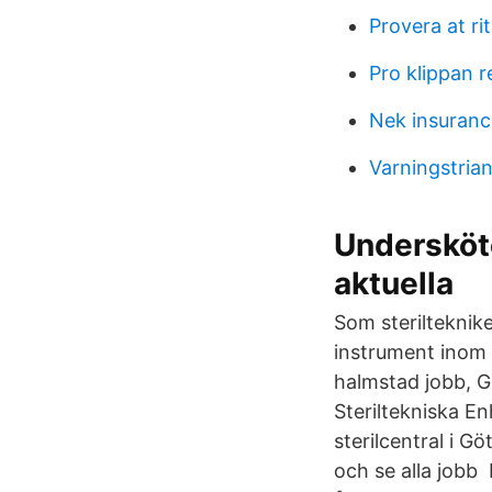
Provera at rit
Pro klippan r
Nek insuranc
Varningstria
Undersköte
aktuella
Som sterilteknike
instrument inom 
halmstad jobb, Gr
Steriltekniska En
sterilcentral i G
och se alla jobb