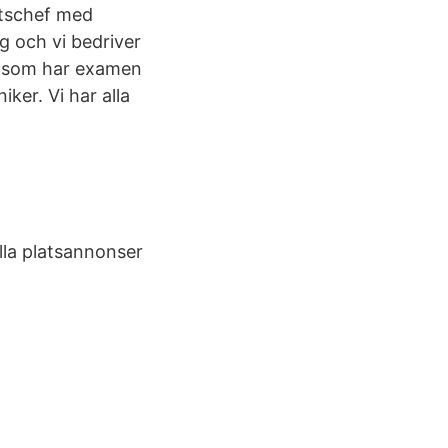
etschef med
g och vi bedriver
g som har examen
ker. Vi har alla
ella platsannonser