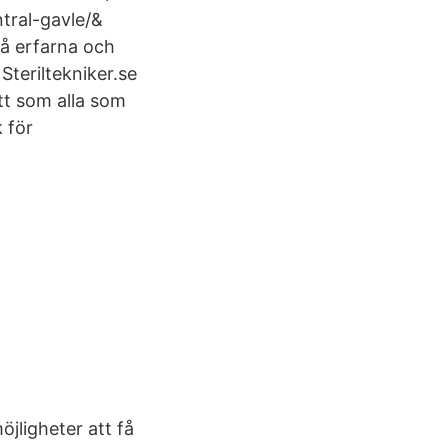
ntral-gavle/&
vå erfarna och
 Steriltekniker.se
tt som alla som
 för
öjligheter att få