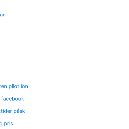
ion
en pilot lön
 facebook
tider påsk
g pris