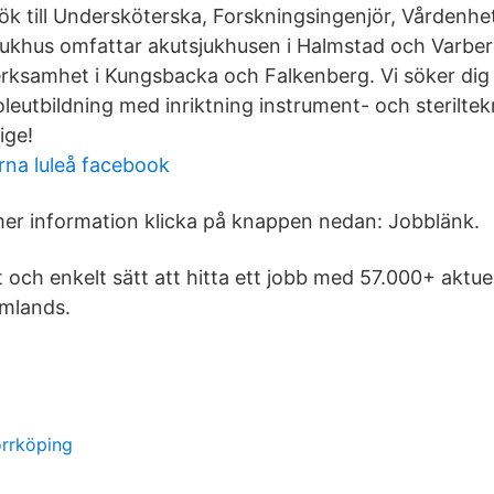
k till Undersköterska, Forskningsingenjör, Vårdenh
jukhus omfattar akutsjukhusen i Halmstad och Varber
erksamhet i Kungsbacka och Falkenberg. Vi söker di
eutbildning med inriktning instrument- och steriltekni
ige!
rna luleå facebook
er information klicka på knappen nedan: Jobblänk.
t och enkelt sätt att hitta ett jobb med 57.000+ aktu
omlands.
rrköping